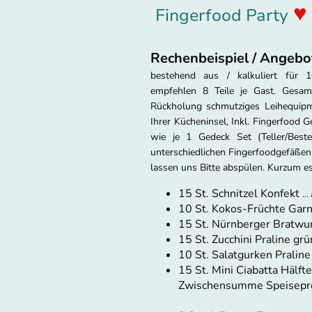
Fingerfood Party
Rechenbeispiel / Angebo
bestehend aus / kalkuliert für 
empfehlen 8 Teile je Gast. Gesam
Rückholung schmutziges Leihequipme
Ihrer Kücheninsel, Inkl. Fingerfood G
wie je 1 Gedeck Set (Teller/Best
unterschiedlichen Fingerfoodgefäßen p
lassen uns Bitte abspülen. Kurzum es
15 St. Schnitzel Konfekt
..
10 St. Kokos-Früchte Gar
15 St. Nürnberger Bratwu
15 St. Zucchini Praline grü
10 St. Salatgurken Praline
15 St. Mini Ciabatta Hälft
Zwischensumme Speisepre