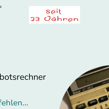
p
botsrechner
ehlen...