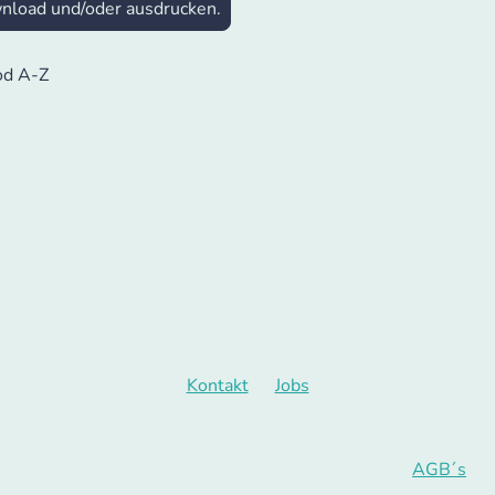
nload und/oder ausdrucken.
od A-Z
peisekarte
Zuhause feiern
🛒 Häppchen eShop
Alle
Kontakt
Jobs
© Urheberrecht. Alle Rechte vorbehalten.
Zu allen Bestellungen gelten prinzipiell Unsere
AGB´s