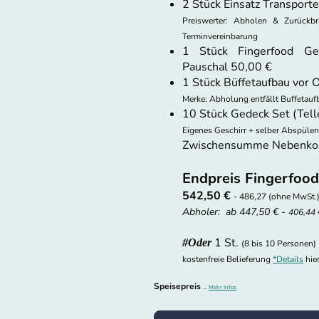
2 Stück Einsatz Transport
Preiswerter: Abholen & Zurückb
Terminvereinbarung
1 Stück Fingerfood Ges
Pauschal 50,00 €
1 Stück Büffetaufbau vor 
Merke: Abholung entfällt Buffetauf
10 Stück Gedeck Set (Tell
Eigenes Geschirr + selber Abspülen
Zwischensumme Nebenkos
Endpreis Fingerfood
542,50 €
- 486,27 (ohne MwSt.
Abholer: ab 447,50 € -
406,44 
1 St.
#Oder
(8 bis 10 Personen)
kostenfreie Belieferung
*
D
etails
hie
Speisepreis
...
Mehr Infos