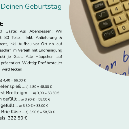
♥
Deinen Geburtstag
t:
10 Gäste: Als Abendessen! Wir
t 80 Teile. Inkl. Anlieferung &
nt, inkl. Aufbau vor Ort z.b. auf
eschirr im Verleih mit Endreinigung
eck) je Gast. Alle Häppchen auf
räsentiert. Wichtig: Profibesteller
 wird lecker!
. a) 4,40 = 66,00 €
nelenspieß
... a) 4,80 = 48,00 €
rst Brotteigm.
... a) 3,90 = 58,50 €
n gefüllt
... a) 3,90 € = 58,50 €
 gefüllt
... a) 3,30 € = 33,00 €
e Brie Käse
... a) 3,90 € = 58,50 €
is: 322,50 €