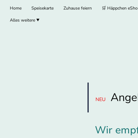
Home
Speisekarte
Zuhause feiern
🛒 Häppchen eSho
Alles weitere
Ange
NEU
Wir empf