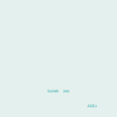
Kontakt
Jobs
© Urheberrecht. Alle Rechte vorbehalten.
Zu allen Bestellungen gelten prinzipiell Unsere
AGB´s